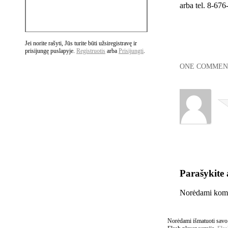
arba tel. 8-67
Jei norite rašyti, Jūs turite būti užsiregistravę ir
prisijungę puslapyje.
Registruotis
arba
Prisijungti
.
ONE COMMENT
Parašykite
Norėdami komen
Norėdami išmatuoti savo i