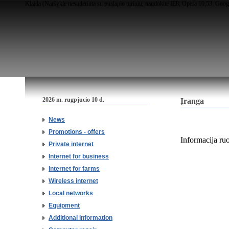
Klaida (Naršykle nesuderinta su puslapio turiniu, naudokite IE8; Opera 10,53; Goog
2026 m. rugpjucio 10 d.
Įranga
News
Promotions - offers
Informacija ru
Private internet
Internet for business
Internet for farms
Wireless internet
Local networks
Equipment
Additional information