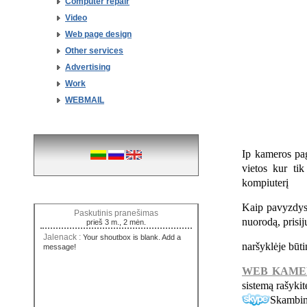
Computer repair
Video
Web page design
Other services
Advertising
Work
WEBMAIL
Ip kameros paga
vietos kur tik
kompiuterį
Kaip pavyzdys 
Paskutinis pranešimas
nuorodą, prisi
prieš 3 m., 2 mėn.
Jalenack :
Your shoutbox is blank. Add a
naršyklėje būti
message!
WEB KAME
sistemą rašykit
Skambin